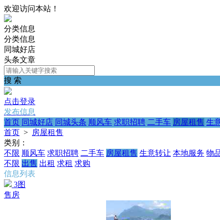
欢迎访问本站！
分类信息
分类信息
同城好店
头条文章
搜 索
点击登录
发布信息
首页
同城好店
同城头条
顺风车
求职招聘
二手车
房屋租售
生
首页
>
房屋租售
类别：
不限
顺风车
求职招聘
二手车
房屋租售
生意转让
本地服务
物
不限
出售
出租
求租
求购
信息列表
3图
售房