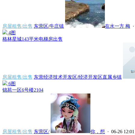
房屋租售/出售
东营区/牛庄镇
在水一方 梅
·
4图
格林星城143平米电梯房出售
房屋租售/出售
东营经济技术开发区/经济开发区直属乡镇
6图
锦苑一区6号楼2104
房屋租售/出售
东营区/
你，想
· 06-26 12:01