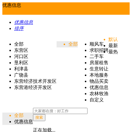
优惠信息
优惠信息
排序
默认
全部
全部
顺风车
最新
东营区
求职招聘
最热
河口区
二手车
垦利区
房屋租售
利津县
生意转让
广饶县
本地服务
东营经济技术开发区
物品买卖
东营港经济开发区
优惠信息
农林牧渔
自定义
全部
搜索
优惠信息
正在加载...