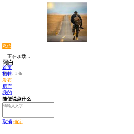
私信
正在加载...
阿白
首页
发布：1 条
招聘
发布
房产
我的
随便说点什么
取消
确定