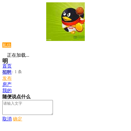
私信
正在加载...
明
首页
发布：1 条
招聘
发布
房产
我的
随便说点什么
取消
确定