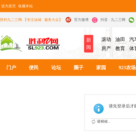
设为首页
收藏本站
胜利九二三网-【专注油城 · 服务大众】
官方微博
抖音 · 九二三网
滚动
油田
汽
新
闻
房产
教育
体
门户
便民
论坛
圈子
家园
923农场
请先登录后才
请稍候...