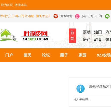
设为首页
收藏本站
胜利九二三网-【专注油城 · 服务大众】
官方微博
抖音 · 九二三网
滚动
油田
汽
新
闻
房产
教育
体
门户
便民
论坛
圈子
家园
923农场
请先登录后才
请稍候...